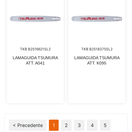
TKB B2516621SL2
TKB B2518375SL2
LAMAGUIDA TSUMURA
LAMAGUIDA TSUMURA
ATT. A041
ATT. K095
< Precedente
1
2
3
4
5