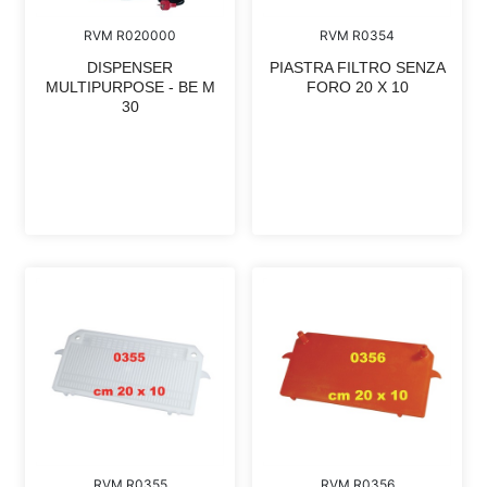
RVM R020000
RVM R0354
DISPENSER
PIASTRA FILTRO SENZA
MULTIPURPOSE - BE M
FORO 20 X 10
30
RVM R0355
RVM R0356