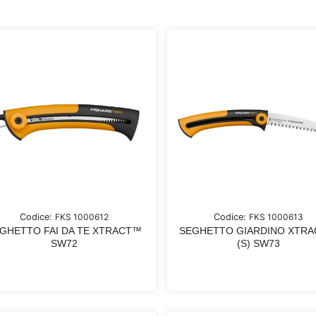
Codice:
FKS 1000612
Codice:
FKS 1000613
GHETTO FAI DA TE XTRACT™
SEGHETTO GIARDINO XTR
SW72
(S) SW73