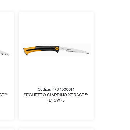
Codice:
FKS 1000614
ACT™
SEGHETTO GIARDINO XTRACT™
(L) SW75