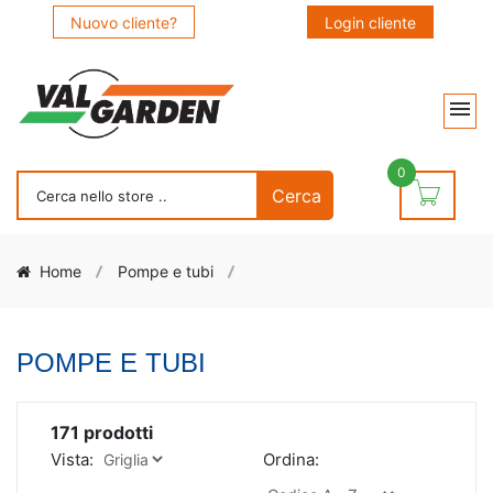
Nuovo cliente?
Login cliente
0
Home
Pompe e tubi
POMPE E TUBI
171
prodotti
Vista:
Ordina: