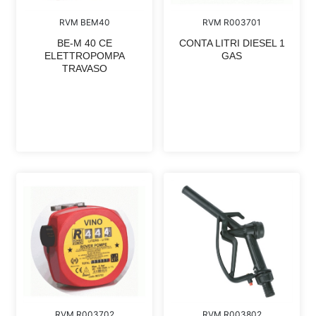
RVM BEM40
RVM R003701
BE-M 40 CE
CONTA LITRI DIESEL 1
ELETTROPOMPA
GAS
TRAVASO
RVM R003702
RVM R003802