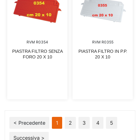
RVM R0354
RVM R0355
PIASTRA FILTRO SENZA
PIASTRA FILTRO IN P.P.
FORO 20 X 10
20 X 10
< Precedente
1
2
3
4
5
Successiva >