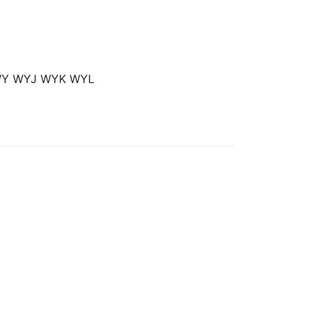
WY WYJ WYK WYL