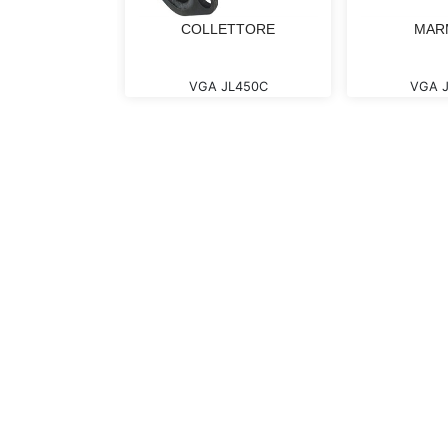
W2 - MIN 16
COLLETTORE
MAR
 CONF.50
FW21627
VGA JL450C
VGA 