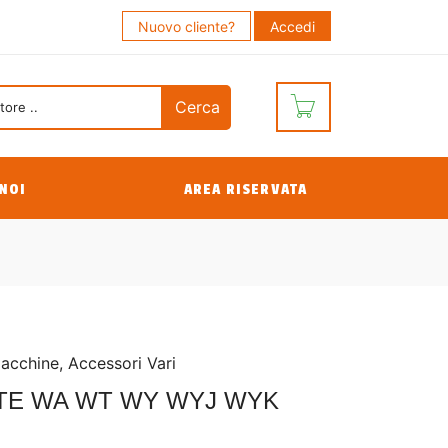
Nuovo cliente?
Accedi
NOI
AREA RISERVATA
Macchine
,
Accessori Vari
TE WA WT WY WYJ WYK