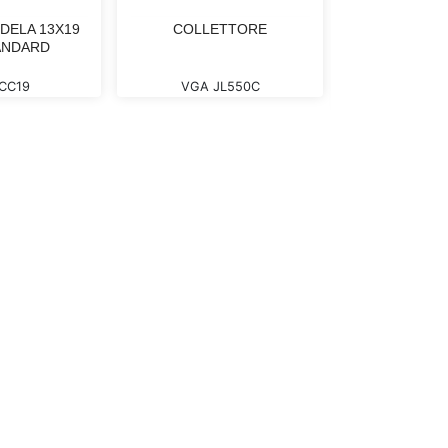
DELA 13X19
COLLETTORE
PROD
ANDARD
ANTIFORA
RUOTE T
CC19
VGA JL550C
VGA AF