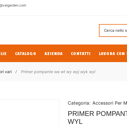
@valgarden.com
LIE
CATALOGO
AZIENDA
CONTATTI
LAVORA CON 
ri vari
Primer pompante wa wt wy wyj wyk wyl
Categoria:
Accessori Per 
PRIMER POMPAN
WYL