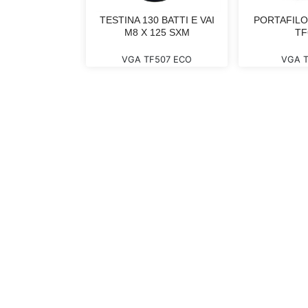
AMBIO TF584
TESTINA 130 BATTI E VAI
PORTAFIL
M8 X 125 SXM
TF
 TF84
VGA TF507 ECO
VGA T