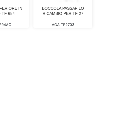
FERIORE IN
BOCCOLA PASSAFILO
TESTINA 
 TF 684
RICAMBIO PER TF 27
ACCIAIO 
F94AC
VGA TF2703
VGA T